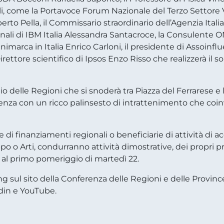
nali, come la Portavoce Forum Nazionale del Terzo Settore 
erto Pella, il Commissario straordinario dell’Agenzia Ital
ionali di IBM Italia Alessandra Santacroce, la Consulente 
marca in Italia Enrico Carloni, il presidente di Assoinflu
irettore scientifico di Ipsos Enzo Risso che realizzerà il
ggio delle Regioni che si snoderà tra Piazza del Ferrarese e
nza con un ricco palinsesto di intrattenimento che coinvo
e di finanziamenti regionali o beneficiarie di attività 
o o Arti, condurranno attività dimostrative, dei propri pro
e al primo pomeriggio di martedì 22.
ng sul sito della Conferenza delle Regioni e delle Provi
edin e YouTube.