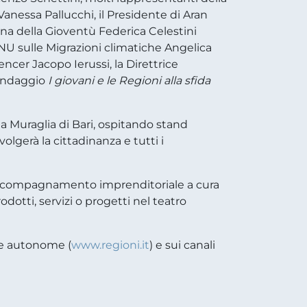
Vanessa Pallucchi, il Presidente di Aran
iana della Gioventù Federica Celestini
ONU sulle Migrazioni climatiche Angelica
encer Jacopo Ierussi, la Direttrice
 sondaggio
I giovani e le Regioni alla sfida
 la Muraglia di Bari, ospitando stand
lgerà la cittadinanza e tutti i
di accompagnamento imprenditoriale a cura
dotti, servizi o progetti nel teatro
nce autonome (
www.regioni.it
) e sui canali