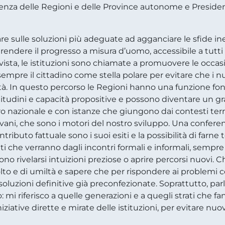
enza delle Regioni e delle Province autonome e President
re sulle soluzioni più adeguate ad agganciare le sfide inel
rendere il progresso a misura d’uomo, accessibile a tutti 
ista, le istituzioni sono chiamate a promuovere le occasi
re il cittadino come stella polare per evitare che i nuo
ilità. In questo percorso le Regioni hanno una funzione f
attitudini e capacità propositive e possono diventare un 
nazionale e con istanze che giungono dai contesti territor
ovani, che sono i motori del nostro sviluppo. Una confer
ributo fattuale sono i suoi esiti e la possibilità di farne 
unti che verranno dagli incontri formali e informali, sem
o rivelarsi intuizioni preziose o aprire percorsi nuovi. 
olto e di umiltà e sapere che per rispondere ai problemi 
n soluzioni definitive già preconfezionate. Soprattutto, parl
 mi riferisco a quelle generazioni e a quegli strati che fan
ziative dirette e mirate delle istituzioni, per evitare n