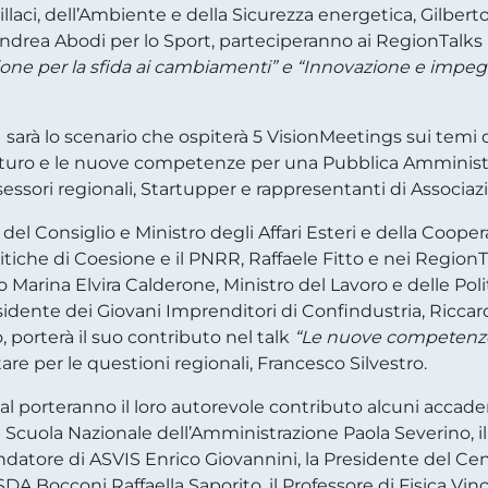
chillaci, dell’Ambiente e della Sicurezza energetica, Gilbert
Andrea Abodi per lo Sport, parteciperanno ai RegionTalks
e per la sfida ai cambiamenti” e “Innovazione e impegno 
sarà lo scenario che ospiterà 5 VisionMeetings sui temi del
l futuro e le nuove competenze per una Pubblica Amministr
ssori regionali, Startupper e rappresentanti di Associazio
 del Consiglio e Ministro degli Affari Esteri e della Coope
Politiche di Coesione e il PNRR, Raffaele Fitto e nei Region
o Marina Elvira Calderone, Ministro del Lavoro e delle Poli
residente dei Giovani Imprenditori di Confindustria, Riccar
 porterà il suo contributo nel talk
“Le nuove competenze 
 per le questioni regionali, Francesco Silvestro.
tival porteranno il loro autorevole contributo alcuni accade
 Scuola Nazionale dell’Amministrazione Paola Severino, il
Fondatore di ASVIS Enrico Giovannini, la Presidente del C
 SDA Bocconi Raffaella Saporito, il Professore di Fisica Vi