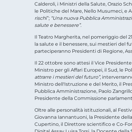
Calderoli, i Ministri della Salute, Orazio S
le Politiche del Mare, Nello Musumeci, e 
risch
i”;
“Una nuova Pubblica Amministrazion
salute e benessere”.
Il Teatro Margherita, nel pomeriggio del 21 
la salute e il benessere, sui mestieri de
parteciperanno Presidenti di Regione, Asse
Il 22 ottobre sono attesi il Vice Presidente
Ministro per gli Affari Europei, il Sud, le 
attrarre i mestieri del futuro”
, interverrann
Ministro dell'Istruzione e del Merito, il P
Pubblica Amministrazione, Paolo Zangrillo,
Presidente della Commissione parlamentare
Oltre alle personalità istituzionali, al Fes
Giovanna Iannantuoni, la Presidente della
Cupertino, il Direttore scientifico e Co-
Digital Assay Luisa Torsi, la Docente della