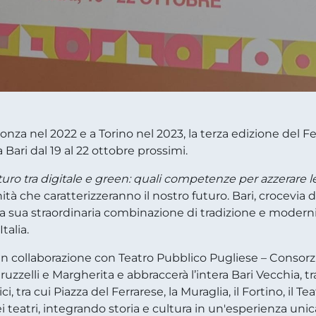
nza nel 2022 e a Torino nel 2023, la terza edizione del Fe
à a Bari dal 19 al 22 ottobre prossimi.
uro tra digitale e green: quali competenze per azzerare l
nità che caratterizzeranno il nostro futuro. Bari, crocevia 
lla sua straordinaria combinazione di tradizione e modern
talia.
in collaborazione con Teatro Pubblico Pugliese – Consorzio
etruzzelli e Margherita e abbraccerà l’intera Bari Vecchia,
, tra cui Piazza del Ferrarese, la Muraglia, il Fortino, il T
 teatri, integrando storia e cultura in un'esperienza unica