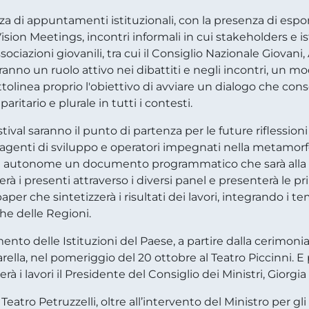
a di appuntamenti istituzionali, con la presenza di espone
 Vision Meetings, incontri informali in cui stakeholders e i
sociazioni giovanili, tra cui il Consiglio Nazionale Giovani, 
nno un ruolo attivo nei dibattiti e negli incontri, un mo
ottolinea proprio l'obiettivo di avviare un dialogo che cons
ritario e plurale in tutti i contesti.
tival saranno il punto di partenza per le future riflessioni
agenti di sviluppo e operatori impegnati nella metamorfosi
 autonome un documento programmatico che sarà alla base
à i presenti attraverso i diversi panel e presenterà le pr
aper che sintetizzerà i risultati dei lavori, integrando 
che delle Regioni.
nto delle Istituzioni del Paese, a partire dalla cerimonia 
lla, nel pomeriggio del 20 ottobre al Teatro Piccinni. E pe
i lavori il Presidente del Consiglio dei Ministri, Giorgia
Teatro Petruzzelli, oltre all’intervento del Ministro per g