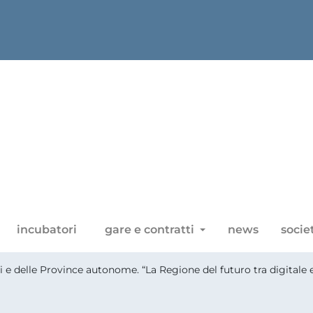
incubatori
gare e contratti
news
socie
gioni e delle Province autonome. “La Regione del futuro tra digital