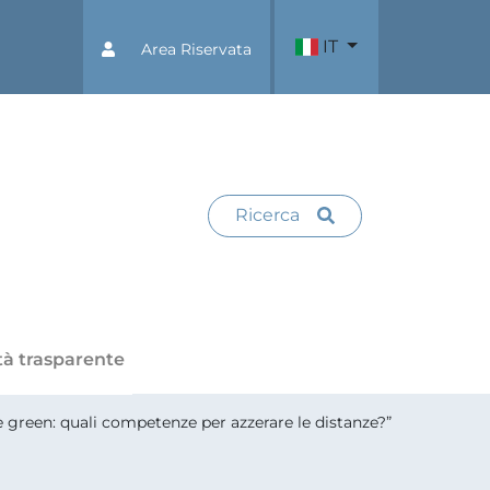
IT
Area Riservata
Ricerca
tà trasparente
e e green: quali competenze per azzerare le distanze?”