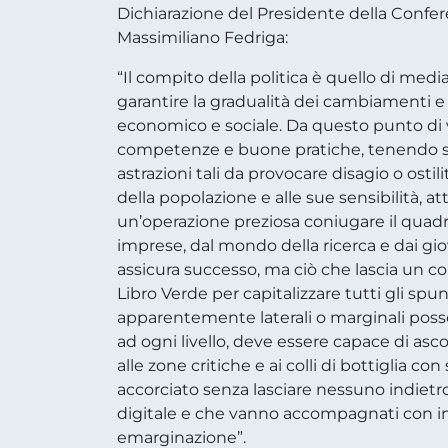
Dichiarazione del Presidente della Confer
Massimiliano Fedriga:
“Il compito della politica è quello di media
garantire la gradualità dei cambiamenti e 
economico e sociale. Da questo punto di v
competenze e buone pratiche, tenendo semp
astrazioni tali da provocare disagio o ost
della popolazione e alle sue sensibilità, 
un’operazione preziosa coniugare il quadro 
imprese, dal mondo della ricerca e dai gi
assicura successo, ma ciò che lascia un cont
Libro Verde per capitalizzare tutti gli sp
apparentemente laterali o marginali posson
ad ogni livello, deve essere capace di asc
alle zone critiche e ai colli di bottiglia co
accorciato senza lasciare nessuno indietro:
digitale e che vanno accompagnati con ini
emarginazione”.