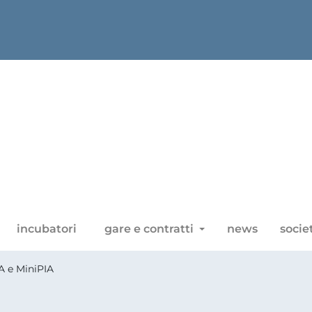
incubatori
gare e contratti
news
socie
A e MiniPIA