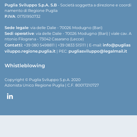
Puglia Sviluppo S.p.A. S.B
- Società soggetta a direzione e coordi
namento di Regione Puglia
P.IVA
: 01751950732
Sede legale
: via delle Dalie - 70026 Modugno (Bari)
Sedi operative
: via delle Dalie - 70026 Modugno (Bari) | viale cav. A
ntonio Filograna - 73042 Casarano (Lecce)
Contatti:
info@puglias
+39 080 5498811 | +39 0833 515111 | E-mail:
viluppo.regione.puglia.it
pugliasviluppo@legalmail.it
| PEC:
Whistleblowing
Copyright © Puglia Sviluppo S.p.A. 2020
Azionista Unico Regione Puglia | C.F. 80017210727