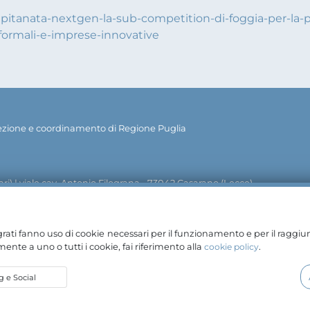
capitanata-nextgen-la-sub-competition-di-foggia-per-la-p
formali-e-imprese-innovative
rezione e coordinamento di Regione Puglia
ri) | viale cav. Antonio Filograna - 73042 Casarano (Lecce)
info@pugliasviluppo.regione.puglia.it
pugliasviluppo@le
| PEC:
egrati fanno uso di cookie necessari per il funzionamento e per il raggiu
ente a uno o tutti i cookie, fai riferimento alla
cookie policy
.
 e Social