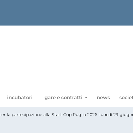
incubatori
gare e contratti
news
socie
r la partecipazione alla Start Cup Puglia 2026: lunedì 29 giugn