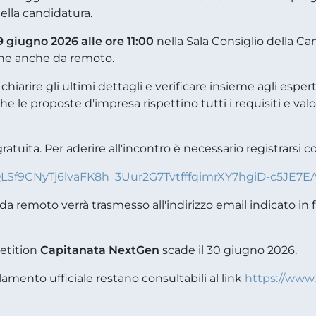
ella candidatura.
 giugno 2026 alle ore 11:00
nella Sala Consiglio della C
ione anche da remoto.
chiarire gli ultimi dettagli e verificare insieme agli esp
e le proposte d'impresa rispettino tutti i requisiti e val
ratuita. Per aderire all'incontro è necessario registrarsi
pQLSf9CNyTj6lvaFK8h_3Uur2G7TvtfffqimrXY7hgiD-c5JE7E
o da remoto verrà trasmesso all'indirizzo email indicato in 
petition
Capitanata NextGen
scade il 30 giugno 2026.
lamento ufficiale restano consultabili al link
https://www