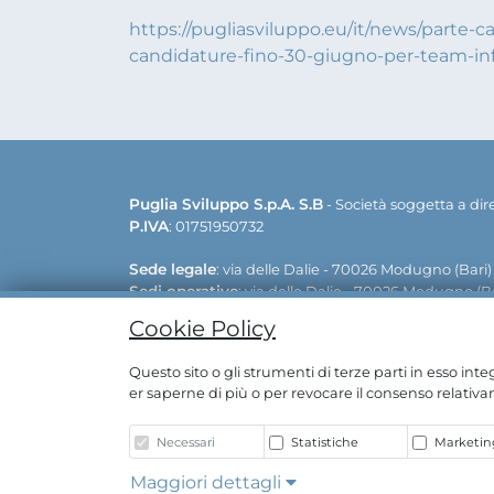
https://pugliasviluppo.eu/it/news/parte-
candidature-fino-30-giugno-per-team-in
Puglia Sviluppo S.p.A. S.B
- Società soggetta a di
P.IVA
: 01751950732
Sede legale
: via delle Dalie - 70026 Modugno (Bari)
Sedi operative
: via delle Dalie - 70026 Modugno (Ba
Contatti:
+39 080 5498811 | +39 0833 515111 | E-mail:
Cookie Policy
Whistleblowing
Questo sito o gli strumenti di terze parti in esso int
er saperne di più o per revocare il consenso relativam
Copyright © Puglia Sviluppo S.p.A. 2020
Azionista Unico Regione Puglia | C.F. 80017210727
Necessari
Statistiche
Marketing
Maggiori dettagli