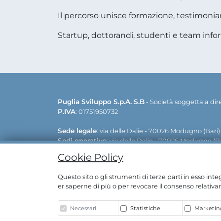
Il percorso unisce formazione, testimonian
Startup, dottorandi, studenti e team info
Puglia Sviluppo S.p.A. S.B
- Società soggetta a di
P.IVA
: 01751950732
Sede legale
: via delle Dalie - 70026 Modugno (Bari)
Sedi operative
: via delle Dalie - 70026 Modugno (Ba
Contatti:
+39 080 5498811 | +39 0833 515111 | E-mail:
Cookie Policy
Whistleblowing
Questo sito o gli strumenti di terze parti in esso int
er saperne di più o per revocare il consenso relativam
Copyright © Puglia Sviluppo S.p.A. 2020
Azionista Unico Regione Puglia | C.F. 80017210727
Necessari
Statistiche
Marketing