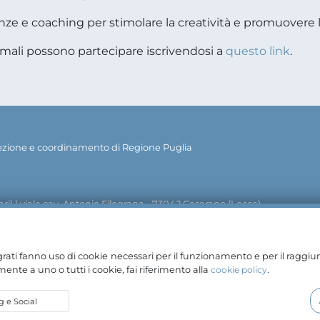
ze e coaching per stimolare la creatività e promuovere l’
rmali possono partecipare iscrivendosi a
questo link
.
rezione e coordinamento di Regione Puglia
ri) | viale cav. Antonio Filograna - 73042 Casarano (Lecce)
info@pugliasviluppo.regione.puglia.it
pugliasviluppo@le
| PEC:
egrati fanno uso di cookie necessari per il funzionamento e per il raggiu
ente a uno o tutti i cookie, fai riferimento alla
cookie policy
.
 e Social