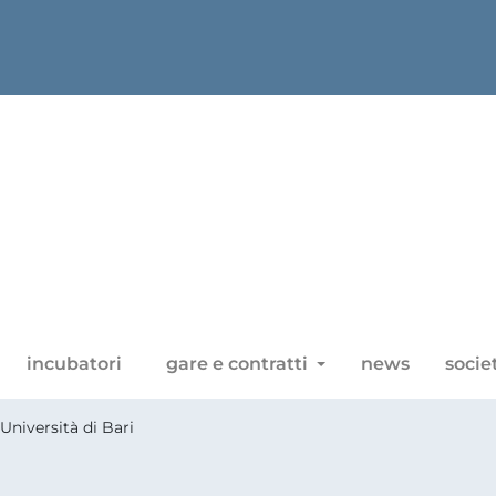
incubatori
gare e contratti
news
socie
’Università di Bari