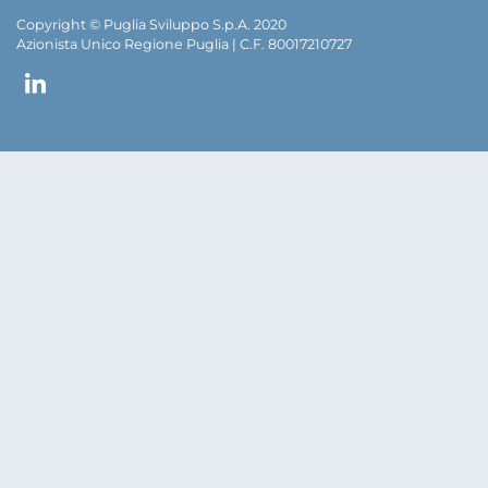
Copyright © Puglia Sviluppo S.p.A. 2020
Azionista Unico Regione Puglia | C.F. 80017210727