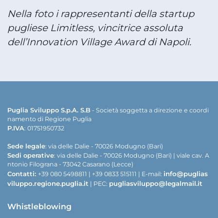
Nella foto i rappresentanti della startup
pugliese Limitless, vincitrice assoluta
dell’Innovation Village Award di Napoli.
Puglia Sviluppo S.p.A. S.B
- Società soggetta a direzione e coordi
namento di Regione Puglia
P.IVA
: 01751950732
Sede legale
: via delle Dalie - 70026 Modugno (Bari)
Sedi operative
: via delle Dalie - 70026 Modugno (Bari) | viale cav. A
ntonio Filograna - 73042 Casarano (Lecce)
Contatti:
info@puglias
+39 080 5498811 | +39 0833 515111 | E-mail:
viluppo.regione.puglia.it
pugliasviluppo@legalmail.it
| PEC:
Whistleblowing