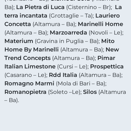
La Pietra di Luca
La
Ba);
(Cisternino – Br);
terra incantata
Lauriero
(Grottaglie – Ta);
Concetta
Marinelli Home
(Altamura – Ba);
Marzoarreda
(Altamura – Ba);
(Novoli – Le);
Materium
Mito
(Gravina in Puglia – Ba);
Home By Marinelli
New
(Altamura – Ba);
Trend Concepts
Pimar
(Altamura – Ba);
Italian Limestone
Prospettica
(Cursi – Le);
Rdd Italia
(Casarano – Le);
(Altamura – Ba);
Romagno Marmi
(Mola di Bari – Ba);
Romanopietra
Silos
(Soleto –Le);
(Altamura
– Ba).