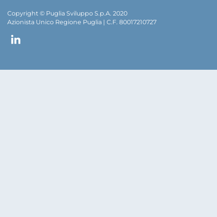
Copyright © Puglia Sviluppo S.p.A. 2020
Azionista Unico Regione Puglia | C.F. 80017210727