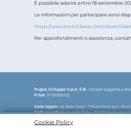
È possibile aderire
entro l’8 settembre 20
Le informazioni per partecipare sono dispo
https://www.ice.it/it/area-clienti/eventi/
Per approfondimenti o assistenza, contatt
Puglia Sviluppo S.p.A. S.B
- Società soggetta a di
P.IVA
: 01751950732
Sede legale
: via delle Dalie - 70026 Modugno (Bari)
Sedi operative
: via delle Dalie - 70026 Modugno (Ba
Contatti:
+39 080 5498811 | +39 0833 515111 | E-mail:
Cookie Policy