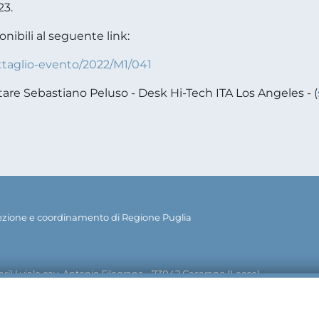
23.
nibili al seguente link:
dettaglio-evento/2022/M1/041
are Sebastiano Peluso - Desk Hi-Tech ITA Los Angeles - (
rezione e coordinamento di Regione Puglia
ri) | viale cav. Antonio Filograna - 73042 Casarano (Lecce)
info@pugliasviluppo.regione.puglia.it
pugliasviluppo@le
| PEC: