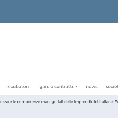
incubatori
gare e contratti
news
socie
rafforzare le competenze manageriali delle imprenditrici italiane.