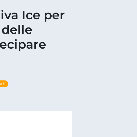
iva Ice per
 delle
tecipare
ati