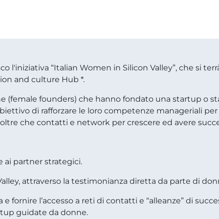
co l'iniziativa
“Italian Women in Silicon Valley”, che si terr
tion and culture Hub *
.
iane (female founders) che hanno fondato una startup o 
’obiettivo di rafforzare le loro competenze manageriali
per 
 oltre che
contatti e network per crescere ed avere succe
e ai partner strategici.
Valley, attraverso la testimonianza diretta da parte di do
rnire l’accesso a reti di contatti e “alleanze” di successo
rtup guidate da donne.