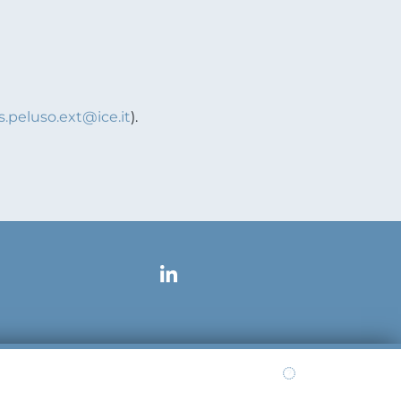
s.peluso.ext@ice.it
).
galmail.it