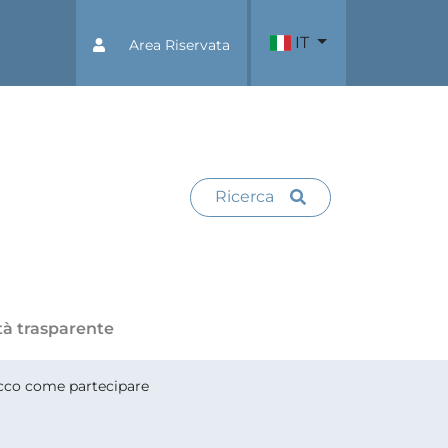
IT
Area Riservata
Ricerca
tà trasparente
 Ecco come partecipare