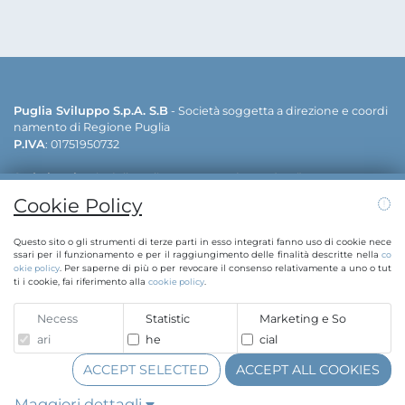
Puglia Sviluppo S.p.A. S.B
- Società soggetta a direzione e coordi
namento di Regione Puglia
P.IVA
: 01751950732
Sede legale
: via delle Dalie - 70026 Modugno (Bari)
Sedi operative
: via delle Dalie - 70026 Modugno (Bari) | viale cav. A
Cookie Policy
ntonio Filograna - 73042 Casarano (Lecce)
Contatti:
info@puglias
+39 080 5498811 | +39 0833 515111 | E-mail:
Questo sito o gli strumenti di terze parti in esso integrati fanno uso di cookie nece
viluppo.regione.puglia.it
pugliasviluppo@legalmail.it
| PEC:
ssari per il funzionamento e per il raggiungimento delle finalità descritte nella
co
. Per saperne di più o per revocare il consenso relativamente a uno o tut
okie policy
ti i cookie, fai riferimento alla
.
cookie policy
Whistleblowing
Necess
Statistic
Marketing e So
Copyright © Puglia Sviluppo S.p.A. 2020
ari
he
cial
Azionista Unico Regione Puglia | C.F. 80017210727
ACCEPT SELECTED
ACCEPT ALL COOKIES
Maggiori dettagli