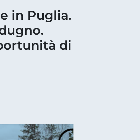
 in Puglia.
odugno.
portunità di