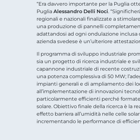
“Era davvero importante per la Puglia ot
Puglia
Alessandro Delli Noci
. “Significhe
regionali e nazionali finalizzate a stimolar
una produzione di pannelli completamente d
adattandosi ad ogni ondulazione inclusa 
azienda svedese è un’ulteriore attestazione
Il programma di sviluppo industriale prom
sia un progetto di ricerca industriale e s
capannone industriale di recente costruzi
una potenza complessiva di 50 MW; l’adegu
impianti generali e di ampliamento dei loca
all’implementazione di innovazioni tecnolog
particolarmente efficienti perché format
solare. Obiettivo finale della ricerca è la
effetto barriera all’umidità nelle celle sol
incrementando le performance di efficienz