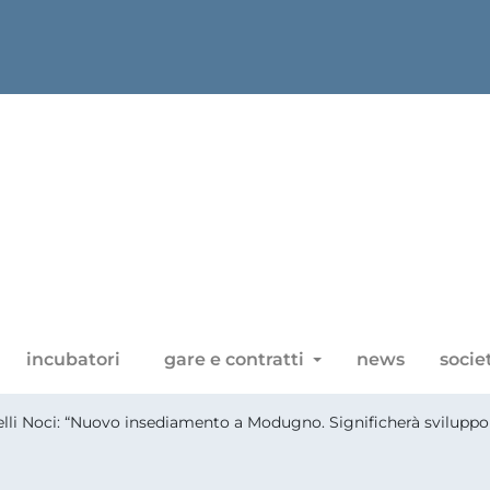
incubatori
gare e contratti
news
socie
lli Noci: “Nuovo insediamento a Modugno. Significherà sviluppo 