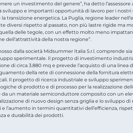
tenere un investimento del genere”, ha detto l’assessore
rà sviluppo e importanti opportunità di lavoro per i nostr
e la transizione energetica. La Puglia, regione leader nell’
iversi rispetto al passato, non più lastre rigide ma modu
quella delle tegole, con un effetto molto meno impattant
 dell’attrattività della nostra regione”.
osso dalla società Midsummer Italia S.r.l. comprende sia
viluppo sperimentale. Il progetto di investimento industri
one di circa 3.880 mq e prevede l’acquisto di una linea
amento della rete di connessione della fornitura elettri
li. Il progetto di ricerca industriale e sviluppo speriment
iche di prodotto e di processo per la realizzazione delle ce
e da un materiale semiconduttore composito con un elev
 realizzazione di nuovo design senza griglia e lo sviluppo
ari e l’aumento in termini quantitativi dell’efficienza, risp
a e durabilità dei prodotti.