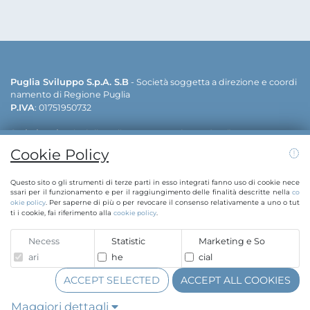
Puglia Sviluppo S.p.A. S.B
- Società soggetta a direzione e coordi
namento di Regione Puglia
P.IVA
: 01751950732
Sede legale
: via delle Dalie - 70026 Modugno (Bari)
Sedi operative
: via delle Dalie - 70026 Modugno (Bari) | viale cav. A
Cookie Policy
ntonio Filograna - 73042 Casarano (Lecce)
Contatti:
info@puglias
+39 080 5498811 | +39 0833 515111 | E-mail:
Questo sito o gli strumenti di terze parti in esso integrati fanno uso di cookie nece
viluppo.regione.puglia.it
pugliasviluppo@legalmail.it
| PEC:
ssari per il funzionamento e per il raggiungimento delle finalità descritte nella
co
. Per saperne di più o per revocare il consenso relativamente a uno o tut
okie policy
ti i cookie, fai riferimento alla
.
cookie policy
Whistleblowing
Necess
Statistic
Marketing e So
Copyright © Puglia Sviluppo S.p.A. 2020
ari
he
cial
Azionista Unico Regione Puglia | C.F. 80017210727
ACCEPT SELECTED
ACCEPT ALL COOKIES
Maggiori dettagli