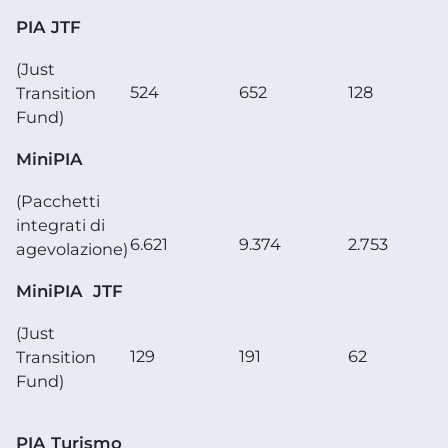
PIA JTF
(Just
524
652
128
Transition
Fund)
MiniPIA
(Pacchetti
integrati di
6.621
9.374
2.753
agevolazione)
MiniPIA JTF
(Just
129
191
62
Transition
Fund)
PIA Turismo