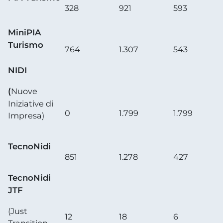
328
921
593
MiniPIA
Turismo
764
1.307
543
NIDI
(
Nuove
Iniziative di
0
1.799
1.799
Impresa)
TecnoNidi
851
1.278
427
TecnoNidi
JTF
(Just
12
18
6
Transition