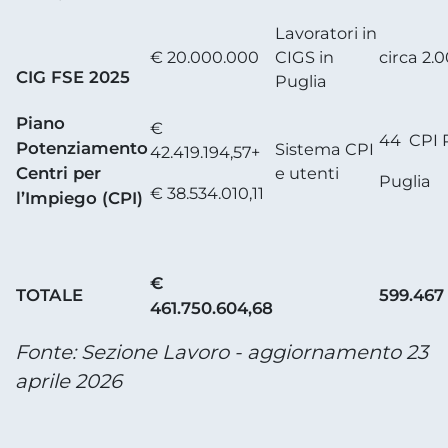
Lavoratori in
€ 20.000.000
CIGS in
circa 2.
CIG FSE 2025
Puglia
Piano
€
44 CPI 
Potenziamento
Sistema CPI
42.419.194,57+
Centri per
e utenti
Puglia
€ 38.534.010,11
l’Impiego (CPI)
€
TOTALE
599.467
461.750.604,68
Fonte: Sezione Lavoro - aggiornamento 23
aprile 2026