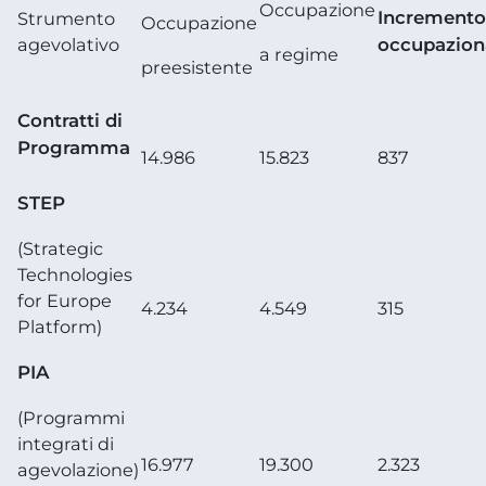
Occupazione
Incremento
Strumento
Occupazione
agevolativo
occupazion
a regime
preesistente
Contratti di
Programma
14.986
15.823
837
STEP
(Strategic
Technologies
for Europe
4.234
4.549
315
Platform)
PIA
(Programmi
integrati di
16.977
19.300
2.323
agevolazione)