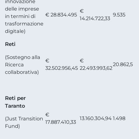
innovazione
delle imprese
€
€ 28.834.495
9.535
in termini di
14.214.722,33
trasformazione
digitale)
Reti
(Sostegno alla
€
€
20.862,5
Ricerca
32.502.956,45
22.493.993,62
collaborativa)
Reti per
Taranto
€
13.160.304,94
1.498
(Just Transition
17.887.410,33
Fund)