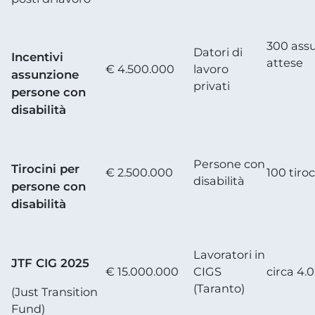
300 assu
Datori di
Incentivi
attese
€ 4.500.000
lavoro
assunzione
privati
persone con
disabilità
Persone con
Tirocini per
€ 2.500.000
100 tiroc
disabilità
persone con
disabilità
Lavoratori in
JTF CIG 2025
€ 15.000.000
CIGS
circa 4.
(Taranto)
(Just Transition
Fund)