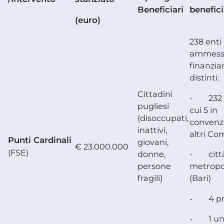
Beneficiari
benefici
(euro)
238 enti 
ammessi
finanzia
distinti:
Cittadini
- 232 c
pugliesi
cui 5 in
(disoccupati,
convenz
inattivi,
altri Co
Punti Cardinali
giovani,
€ 23.000.000
(FSE)
- citt
donne,
metropo
persone
(Bari)
fragili)
- 4 pr
- 1 uni