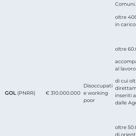
Comuni.
oltre 40
in carico
oltre 60
accomp
al lavoro
di cui ol
Disoccupati
diretta
GOL
(PNRR)
€ 310.000.000
e working
inseriti 
poor
dalle Ag
oltre 50.
di orie