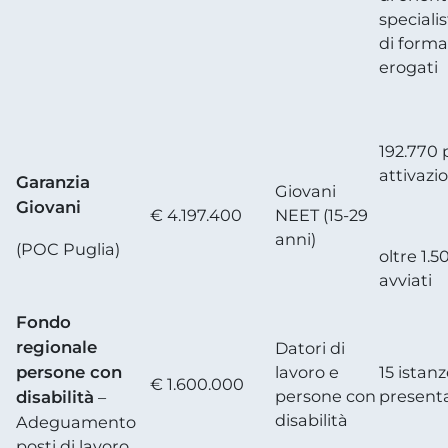
specialis
di forma
erogati
192.770 p
attivazi
Garanzia
Giovani
Giovani
€ 4.197.400
NEET (15-29
anni)
(POC Puglia)
oltre 1.5
avviati
Fondo
regionale
Datori di
persone con
lavoro e
15 istan
€ 1.600.000
persone con
present
disabilità
–
disabilità
Adeguamento
posti di lavoro