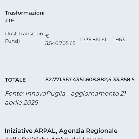
Trasformazioni
JTF
(Just Transition
€
1.739.861,61
1.963
Fund)
3.546.705,65
82.771.567,43
51.608.882,5
33.858,5
TOTALE
Fonte: InnovaPuglia - aggiornamento 21
aprile 2026
Iniziative ARPAL, Agenzia Regionale