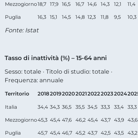
Mezzogiorno
18,7
17,9
16,5
16,7
14,6
14,3
12,1
11,4
Puglia
16,3
15,1
14,5
14,8
12,3
11,8
9,5
10,3
Fonte: Istat
Tasso di inattività (%) – 15-64 anni
Sesso: totale · Titolo di studio: totale ·
Frequenza: annuale
Territorio
2018
2019
2020
2021
2022
2023
2024
202
Italia
34,4
34,3
36,5
35,5
34,5
33,3
33,4
33,3
Mezzogiorno
45,3
45,4
47,6
46,2
45,4
43,7
43,9
43,6
Puglia
45,7
45,4
46,7
45,2
43,7
42,5
43,5
43,2