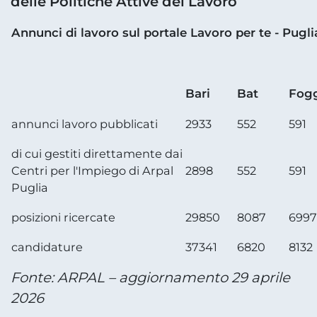
delle Politiche Attive del Lavoro
Annunci di lavoro sul portale Lavoro per te - Pugli
Bari
Bat
Fog
annunci lavoro pubblicati
2933
552
591
di cui gestiti direttamente dai
Centri per l'Impiego di Arpal
2898
552
591
Puglia
posizioni ricercate
29850
8087
6997
candidature
37341
6820
8132
Fonte: ARPAL – aggiornamento 29 aprile
2026