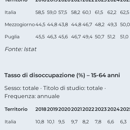
Italia
58,5
59,0
57,5
58,2
60,1
61,5
62,2
62,5
Mezzogiorno
44,5
44,8
43,8
44,8
46,7
48,2
49,3
50,0
Puglia
45,5
46,3
45,6
46,7
49,4
50,7
51,2
51,0
Fonte: Istat
Tasso di disoccupazione (%) – 15-64 anni
Sesso: totale · Titolo di studio: totale ·
Frequenza: annuale
Territorio
2018
2019
2020
2021
2022
2023
2024
202
Italia
10,8
10,1
9,5
9,7
8,2
7,8
6,6
6,3