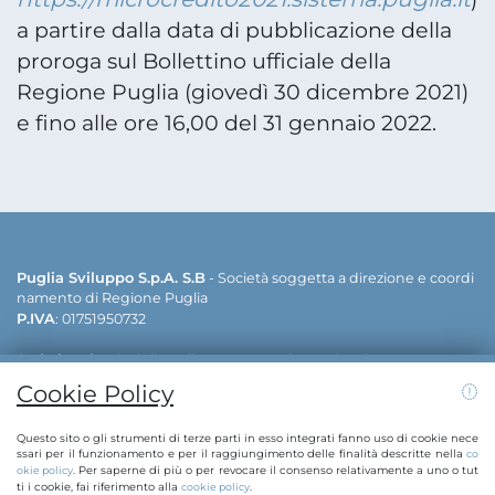
a partire dalla data di pubblicazione della
proroga sul Bollettino ufficiale della
Regione Puglia (giovedì 30 dicembre 2021)
e fino alle ore 16,00 del 31 gennaio 2022.
Puglia Sviluppo S.p.A. S.B
- Società soggetta a direzione e coordi
namento di Regione Puglia
P.IVA
: 01751950732
Sede legale
: via delle Dalie - 70026 Modugno (Bari)
Sedi operative
: via delle Dalie - 70026 Modugno (Bari) | viale cav. A
Cookie Policy
ntonio Filograna - 73042 Casarano (Lecce)
Contatti:
info@puglias
+39 080 5498811 | +39 0833 515111 | E-mail:
Questo sito o gli strumenti di terze parti in esso integrati fanno uso di cookie nece
viluppo.regione.puglia.it
pugliasviluppo@legalmail.it
| PEC:
ssari per il funzionamento e per il raggiungimento delle finalità descritte nella
co
. Per saperne di più o per revocare il consenso relativamente a uno o tut
okie policy
ti i cookie, fai riferimento alla
.
cookie policy