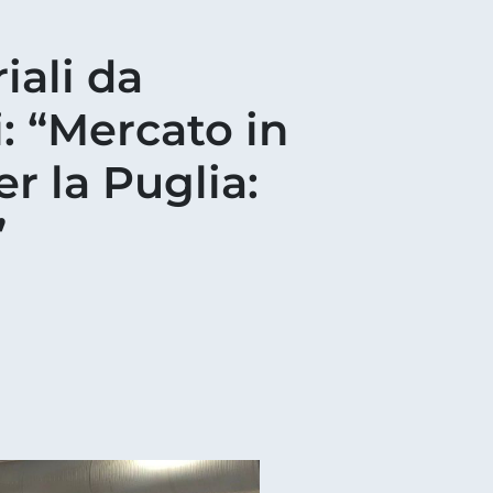
iali da
: “Mercato in
r la Puglia:
”