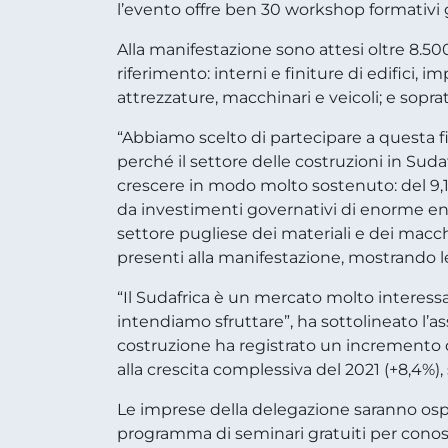
l’evento offre ben 30 workshop formativi g
Alla manifestazione sono attesi oltre 8.500
riferimento: interni e finiture di edifici, i
attrezzature, macchinari e veicoli; e sopr
“Abbiamo scelto di partecipare
a questa f
perché il settore delle costruzioni in Sudaf
crescere in modo molto sostenuto: del 9,1
da investimenti governativi di enorme entit
settore pugliese dei materiali e dei macch
presenti alla manifestazione, mostrando l
“Il Sudafrica è un mercato molto interess
intendiamo sfruttare”, ha sottolineato l’as
costruzione ha registrato un incremento de
alla crescita complessiva del 2021 (+8,4%
Le imprese della delegazione saranno osp
programma di seminari gratuiti per conos