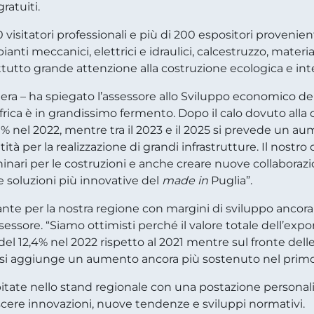
ratuiti.
 visitatori professionali e più di 200 espositori provenient
mpianti meccanici, elettrici e idraulici, calcestruzzo, mater
attutto grande attenzione alla costruzione ecologica e int
iera – ha spiegato l’assessore allo Sviluppo economico de
rica è in grandissimo fermento. Dopo il calo dovuto alla cris
% nel 2022, mentre tra il 2023 e il 2025 si prevede un 
à per la realizzazione di grandi infrastrutture. Il nostro 
inari per le costruzioni e anche creare nuove collaborazio
e soluzioni più innovative del
made in
Puglia”.
ante per la nostra regione con margini di sviluppo ancor
sessore. “Siamo ottimisti perché il valore totale dell’expo
l 12,4% nel 2022 rispetto al 2021 mentre sul fronte delle 
), si aggiunge un aumento ancora più sostenuto nel primo 
itate nello stand regionale con una postazione personali
cere innovazioni, nuove tendenze e sviluppi normativi.