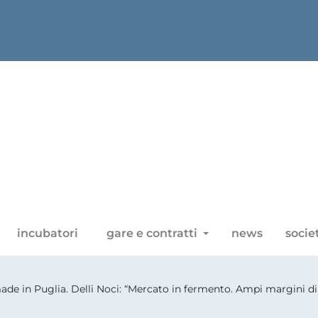
incubatori
gare e contratti
news
socie
ade in Puglia. Delli Noci: “Mercato in fermento. Ampi margini di s