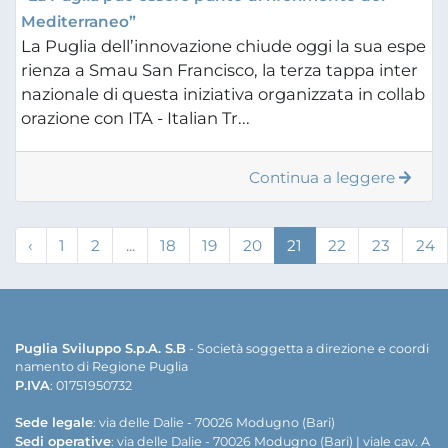
Mediterraneo”
La Puglia dell’innovazione chiude oggi la sua espe
rienza a Smau San Francisco, la terza tappa inter
nazionale di questa iniziativa organizzata in collab
orazione con ITA - Italian Tr...
Continua a leggere
‹
1
2
...
18
19
20
21
22
23
24
Puglia Sviluppo S.p.A. S.B
- Società soggetta a direzione e coordi
namento di Regione Puglia
P.IVA
: 01751950732
Sede legale
: via delle Dalie - 70026 Modugno (Bari)
Sedi operative
: via delle Dalie - 70026 Modugno (Bari) | viale cav. A