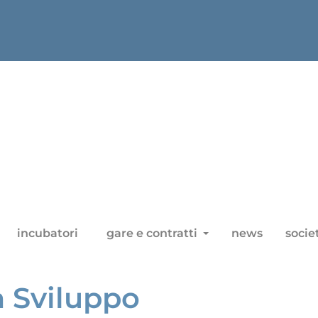
incubatori
gare e contratti
news
socie
a Sviluppo