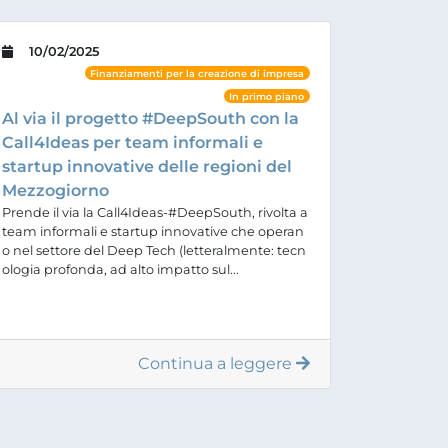
10/02/2025
Finanziamenti per la creazione di impresa
In primo piano
Al via il progetto #DeepSouth con la
Call4Ideas per team informali e
startup innovative delle regioni del
Mezzogiorno
Prende il via la Call4Ideas-#DeepSouth, rivolta a
team informali e startup innovative che operan
o nel settore del Deep Tech (letteralmente: tecn
ologia profonda, ad alto impatto sul...
Continua a leggere