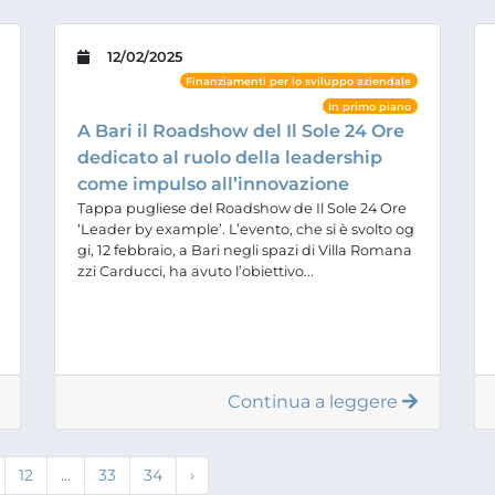
12/02/2025
Finanziamenti per lo sviluppo aziendale
In primo piano
A Bari il Roadshow del Il Sole 24 Ore
dedicato al ruolo della leadership
come impulso all’innovazione
Tappa pugliese del Roadshow de Il Sole 24 Ore
‘Leader by example’. L’evento, che si è svolto og
gi, 12 febbraio, a Bari negli spazi di Villa Romana
zzi Carducci, ha avuto l’obiettivo...
Continua a leggere
12
...
33
34
›