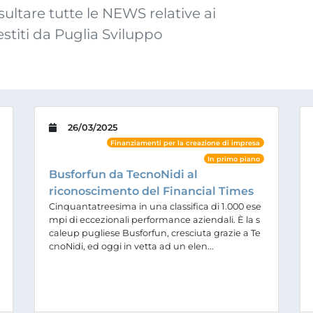
ultare tutte le NEWS relative ai
estiti da Puglia Sviluppo
26/03/2025
Finanziamenti per la creazione di impresa
In primo piano
Busforfun da TecnoNidi al
riconoscimento del Financial Times
Cinquantatreesima in una classifica di 1.000 ese
mpi di eccezionali performance aziendali. È la s
caleup pugliese Busforfun, cresciuta grazie a Te
cnoNidi, ed oggi in vetta ad un elen...