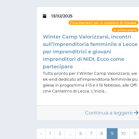
13/02/2025
Finanziamenti per la creazione di impresa
In primo piano
Winter Camp Valorizzarsì, incontri
sull’imprenditoria femminile a Lecce
per imprenditrici e giovani
imprenditori di NIDI. Ecco come
partecipare
Tutto pronto per il Winter Camp Valorizzarsì, we
ek-end dedicato all’imprenditoria femminile pu
gliese in programma il 15 e il 16 febbraio, alle Offi
cine Cantelmo di Lecce. L’inizia...
Continua a leggere
‹
1
2
...
6
7
8
9
10
11