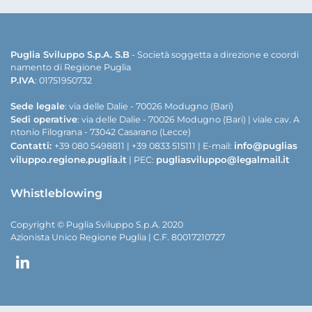
Puglia Sviluppo S.p.A. S.B
- Società soggetta a direzione e coordi
namento di Regione Puglia
P.IVA
: 01751950732
Sede legale
: via delle Dalie - 70026 Modugno (Bari)
Sedi operative
: via delle Dalie - 70026 Modugno (Bari) | viale cav. A
ntonio Filograna - 73042 Casarano (Lecce)
Contatti:
info@puglias
+39 080 5498811 | +39 0833 515111 | E-mail:
viluppo.regione.puglia.it
pugliasviluppo@legalmail.it
| PEC:
Whistleblowing
Copyright © Puglia Sviluppo S.p.A. 2020
Azionista Unico Regione Puglia | C.F. 80017210727