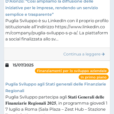
D’Alonzo: “Così ampliamo la diffusione delle
iniziative per le imprese, rendendo un servizio
semplice e trasparente”
Puglia Sviluppo è su LinkedIn con il proprio profilo
istituzionale all’indirizzo https://www.linkedin.co
m/company/puglia-sviluppo-s-p-a/. La piattaform
a social finalizzata allo sv...
Continua a leggere
15/07/2025
Finanziamenti per lo sviluppo aziendale
In primo piano
Puglia Sviluppo agli Stati generali delle Finanziarie
Regionali
Puglia Sviluppo partecipa agli 𝐒𝐭𝐚𝐭𝐢 𝐆𝐞𝐧𝐞𝐫𝐚𝐥𝐢 𝐝𝐞𝐥𝐥𝐞
𝐅𝐢𝐧𝐚𝐧𝐳𝐢𝐚𝐫𝐢𝐞 𝐑𝐞𝐠𝐢𝐨𝐧𝐚𝐥𝐢 𝟐𝟎𝟐𝟓, in programma giovedì 1
7 luglio a Roma (Sala Plaza – Zest Hub – Stazione